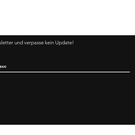
Asklittlejapan@gmail.com
Kontakt-Formular
etter und verpasse kein Update!