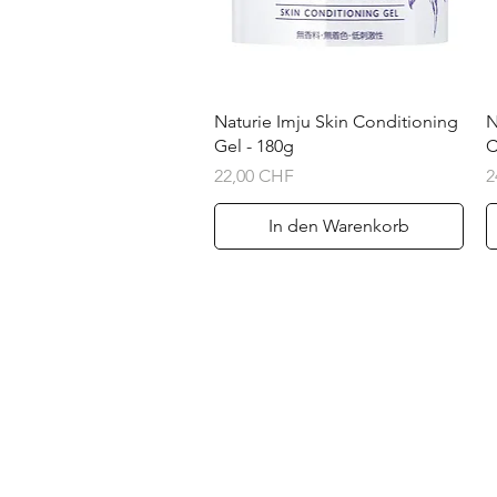
Schnellansicht
Naturie Imju Skin Conditioning
N
Gel - 180g
C
Preis
P
22,00 CHF
2
In den Warenkorb
Über
Versand & Rückg
Service-Versprec
Privacy Policy
AGB