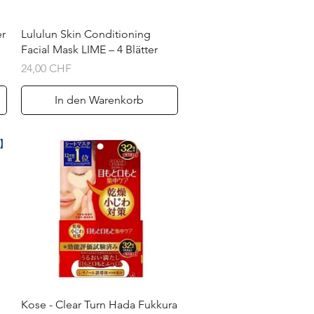
Schnellansicht
er
Lululun Skin Conditioning
Facial Mask LIME – 4 Blätter
Preis
24,00 CHF
In den Warenkorb
Schnellansicht
Kose - Clear Turn Hada Fukkura