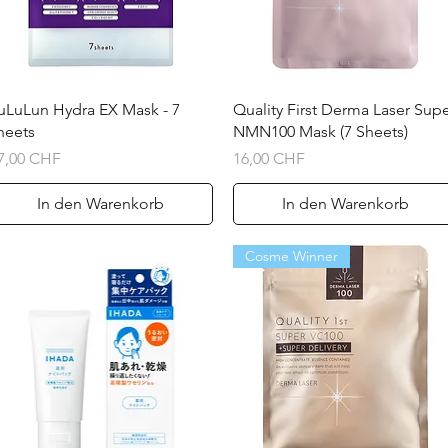
Schnellansicht
Schnellansicht
uLuLun Hydra EX Mask - 7
Quality First Derma Laser Sup
heets
NMN100 Mask (7 Sheets)
reis
Preis
7,00 CHF
16,00 CHF
In den Warenkorb
In den Warenkorb
Cosme Winner