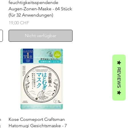
feuchtigkeitsspendende
Augen-Zonen-Maske - 64 Stück
(für 32 Anwendungen)
Preis
19,00 CHF
Nicht verfügbar
REVIEWS
Schnellansicht
n
Kose Cosmeport Craftsman
g
Hatomugi Gesichtsmaske - 7