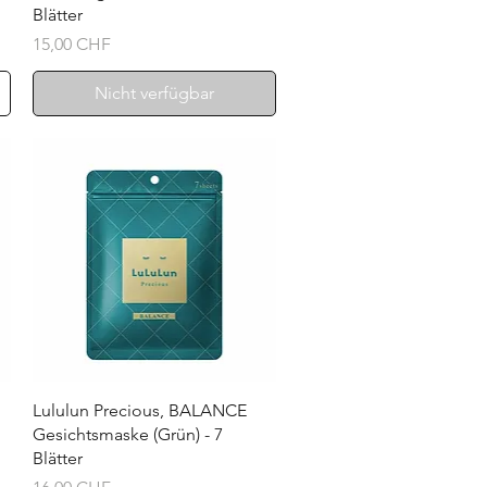
Blätter
Preis
15,00 CHF
Nicht verfügbar
Schnellansicht
Lululun Precious, BALANCE
Gesichtsmaske (Grün) - 7
Blätter
Preis