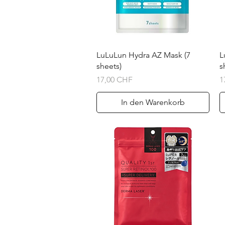
Schnellansicht
LuLuLun Hydra AZ Mask (7
L
sheets)
s
Preis
P
17,00 CHF
1
In den Warenkorb