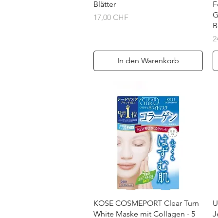
Blätter
F
G
Preis
17,00 CHF
B
P
2
In den Warenkorb
Schnellansicht
KOSE COSMEPORT Clear Turn
U
White Maske mit Collagen - 5
J