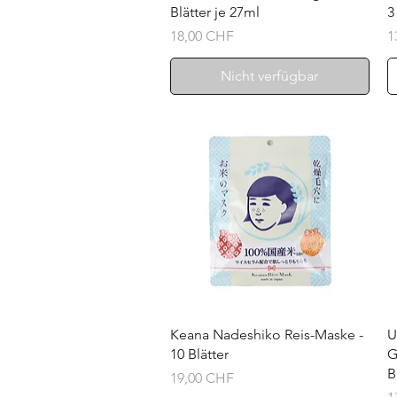
Blätter je 27ml
3
Preis
P
18,00 CHF
1
Nicht verfügbar
Schnellansicht
Keana Nadeshiko Reis-Maske -
U
10 Blätter
G
B
Preis
19,00 CHF
P