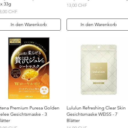
 x 33g
Preis
13,00 CHF
reis
3,00 CHF
In den Warenkorb
In den Warenkorb
Schnellansicht
Schnellansicht
tena Premium Puresa Golden
Lululun Refreshing Clear Skin
elee Gesichtsmaske - 3
Gesichtsmaske WEISS - 7
lätter
Blätter
reis
Preis