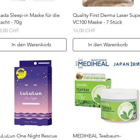
Schnellansicht
Schnellansicht
hada Sleep-in Maske für die
Quality First Derma Laser Sup
acht - 70g
VC100 Maske - 7 Stück
reis
Preis
8,00 CHF
16,00 CHF
In den Warenkorb
In den Warenkorb
Schnellansicht
Schnellansicht
uLuLun One Night Rescue
MEDIHEAL Teebaum-