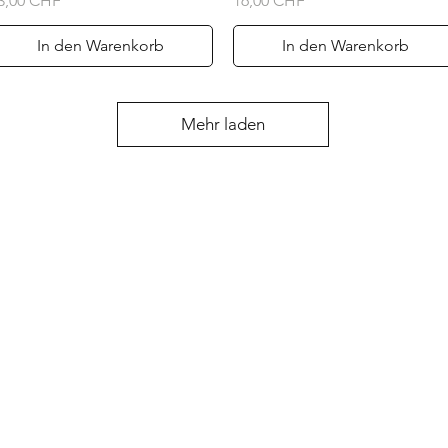
3,00 CHF
16,00 CHF
In den Warenkorb
In den Warenkorb
Mehr laden
Kontakt
abe
Helen (Thai Hien) Dao
hen
C/O Regus Business Center
Richtistrasse 2, 8304 Wallisellen
Tel.: +41 76 76 42 152
Asklittlejapan@gmail.com
Kontakt-Formular