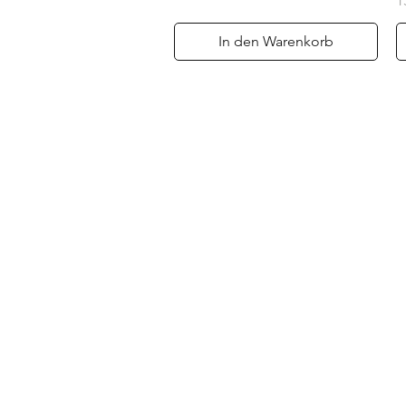
1
In den Warenkorb
Über
Versand & Rückg
Service-Versprec
Privacy Policy
AGB