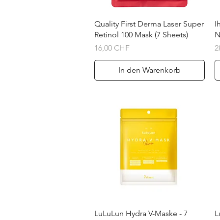
Schnellansicht
Quality First Derma Laser Super
I
Retinol 100 Mask (7 Sheets)
N
Preis
P
16,00 CHF
2
In den Warenkorb
Schnellansicht
LuLuLun Hydra V-Maske - 7
L