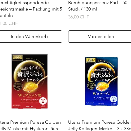
euchtigkeitsspendende
Beruhigungsessenz Pad – 50
esichtsmaske – Packung mit 5
Stück / 130 ml
euteln
Preis
36,00 CHF
reis
4,00 CHF
In den Warenkorb
Vorbestellen
Schnellansicht
Schnellansicht
tena Premium Puresa Golden
Utena Premium Puresa Golde
elly Maske mit Hyaluronsäure -
Jelly Kollagen-Maske – 3 x 33