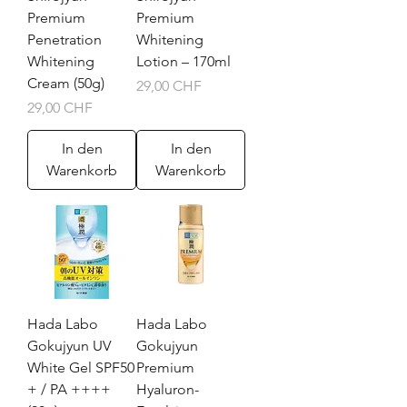
Premium
Premium
Penetration
Whitening
Whitening
Lotion – 170ml
Cream (50g)
Preis
29,00 CHF
Preis
29,00 CHF
In den
In den
Warenkorb
Warenkorb
Hada Labo
Hada Labo
Gokujyun UV
Gokujyun
White Gel SPF50
Premium
+ / PA ++++
Hyaluron-