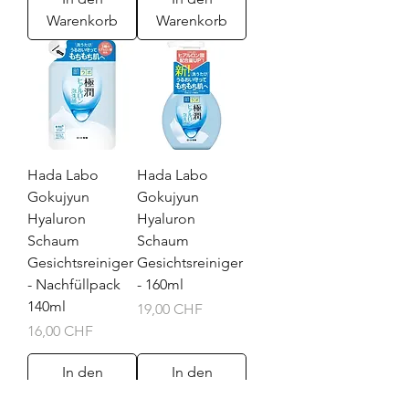
Warenkorb
Warenkorb
Hada Labo
Hada Labo
Gokujyun
Gokujyun
Hyaluron
Hyaluron
Schaum
Schaum
Gesichtsreiniger
Gesichtsreiniger
- Nachfüllpack
- 160ml
140ml
Preis
19,00 CHF
Preis
16,00 CHF
In den
In den
Warenkorb
Warenkorb