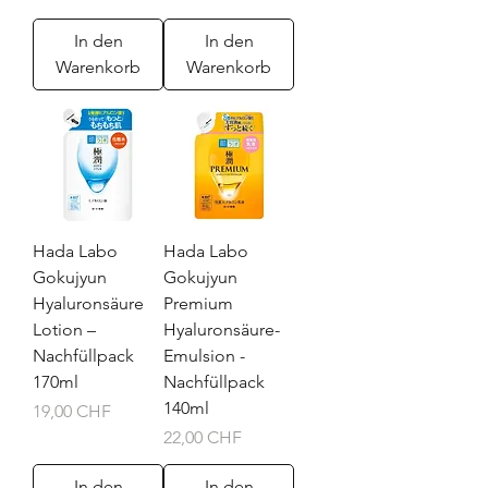
In den
In den
Warenkorb
Warenkorb
Hada Labo
Hada Labo
Gokujyun
Gokujyun
Hyaluronsäure
Premium
Lotion –
Hyaluronsäure-
Nachfüllpack
Emulsion -
170ml
Nachfüllpack
140ml
Preis
19,00 CHF
Preis
22,00 CHF
In den
In den