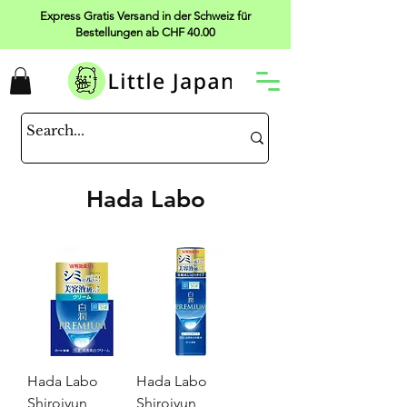
Express Gratis Versand in der Schweiz für
Bestellungen ab CHF 40.00
Hada Labo
Hada Labo
Hada Labo
Shirojyun
Shirojyun