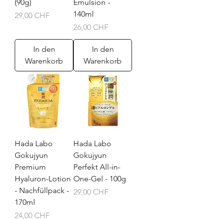
(90g)
Emulsion -
140ml
Preis
29,00 CHF
Preis
26,00 CHF
In den
In den
Warenkorb
Warenkorb
Hada Labo
Hada Labo
Gokujyun
Gokujyun
Premium
Perfekt All-in-
Hyaluron-Lotion
One-Gel - 100g
- Nachfüllpack -
Preis
29,00 CHF
170ml
Preis
24,00 CHF