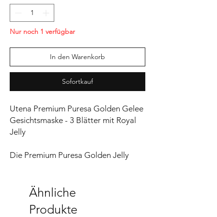
Nur noch 1 verfügbar
In den Warenkorb
Sofortkauf
Utena Premium Puresa Golden Gelee
Gesichtsmaske - 3 Blätter mit Royal
Jelly
Die Premium Puresa Golden Jelly
Gesichtsmaske konzentriert sich auf
den Feuchtigkeitshaushalt
erwachsener Haut und enthält 33
Ähnliche
Gramm Kollagen-Serum. Die Maske
Produkte
versorgt die Haut mit der dringend