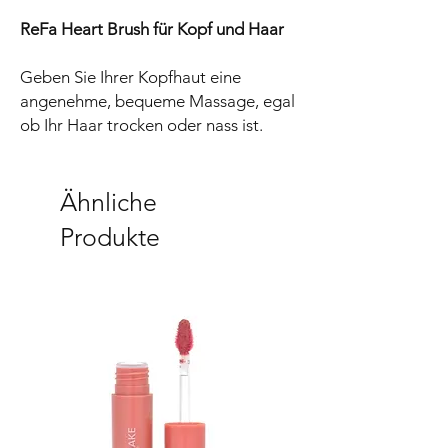
ReFa Heart Brush für Kopf und Haar
Geben Sie Ihrer Kopfhaut eine
angenehme, bequeme Massage, egal
ob Ihr Haar trocken oder nass ist.
Kann auch mit Shampoo verwendet
werden.
Ähnliche
Mit einer einzigartigen inneren
Produkte
Kernstruktur übt die Bürste optimalen
Druck bis tief in die Kopfhaut aus,
lockert die Steifheit und sorgt für ein
erfrischendes Gefühl.
Die Box wird mit einem Herzständer
für die Bürste geliefert.
Hergestellt in Japan.